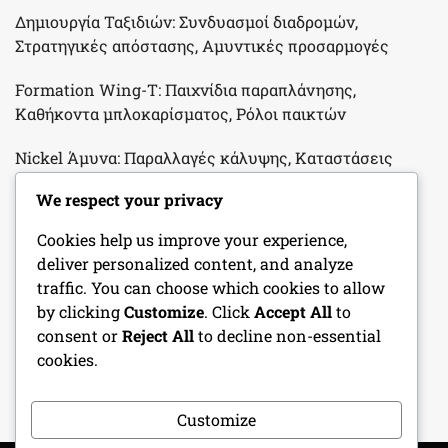
Δημιουργία Ταξιδιών: Συνδυασμοί διαδρομών,
Στρατηγικές απόστασης, Αμυντικές προσαρμογές
Formation Wing-T: Παιχνίδια παραπλάνησης,
Καθήκοντα μπλοκαρίσματος, Ρόλοι παικτών
Nickel Άμυνα: Παραλλαγές κάλυψης, Καταστάσεις
χρήσης, Προσαρμογές προσωπικού στο Παιδικό
We respect your privacy
Ποδόσφαιρο
Cookies help us improve your experience,
Πακέτα Blitz: Χρονοδιάγραμμα, Ρόλοι παικτών,
deliver personalized content, and analyze
Επιθετικά αντεπίθετα στο Νεανικό Ποδόσφαιρο
traffic. You can choose which cookies to allow
by clicking
Customize
. Click
Accept All
to
Συναντήσεις Ομάδας Νέων: Αποτελεσματική
consent or
Reject All
to decline non-essential
επικοινωνία, Συζητήσεις στρατηγικής, Συμβολή
cookies.
παικτών
Customize