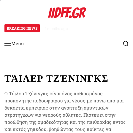
Skip
IIDFF.GR
to
content
BREAKING NEWS
4 months ago
Formation Wing-T: Παιχνίδια π
Menu
Primary
Menu
ΤΆΙΛΕΡ ΤΖΈΝΙΝΓΚΣ
Ο Τάιλερ Τζένινγκς είναι ένας παθιασμένος
προπονητής ποδοσφαίρου για νέους με πάνω από μια
δεκαετία εμπειρίας στην ανάπτυξη αμυντικών
στρατηγικών για νεαρούς αθλητές. Πιστεύει στην
προώθηση της ομαδικότητας και της πειθαρχίας εντός
και εκτός γηπέδου, βοηθώντας τους παίκτες να