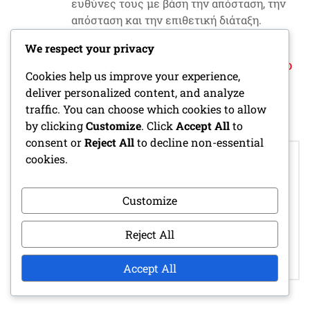
ευθύνες τους με βάση την απόσταση, την
απόσταση και την επιθετική διάταξη.
We respect your privacy
POSTED IN
ΑΜΥΝΤΙΚΈΣ ΣΤΡΑΤΗΓΙΚΈΣ ΣΤΟ ΠΑΙΔΙΚΌ
Cookies help us improve your experience,
ΠΟΔΌΣΦΑΙΡΟ
deliver personalized content, and analyze
traffic. You can choose which cookies to allow
by clicking
Customize
. Click
Accept All
to
consent or
Reject All
to decline non-essential
Post
cookies.
ΑΜΥΝΤΙΚΉ ΖΏΝΗ
FLEXBONE
navigation
SOFT: ΤΕΧΝΙΚΈΣ
FORMATION:
ΜΑΞΙΛΑΡΙΟΎ,
ΕΠΙΛΟΓΈΣ
Customize
ΑΝΆΓΝΩΣΗ ΤΟΥ
ΠΑΙΧΝΙΔΙΟΎ,
QUARTERBACK,
ΕΥΘΎΝΕΣ ΤΟΥ
ΕΠΙΚΟΙΝΩΝΊΑ ΓΙΑ
QUARTERBACK,
Reject All
ΝΕΑΝΙΚΌ
ΕΥΘΥΓΡΆΜΜΙΣΗ
ΠΟΔΌΣΦΑΙΡΟ
ΠΑΙΚΤΏΝ
Accept All