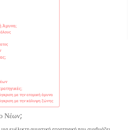
ή Άμυνα;
πάλους
ματος
ν
ας;
νέων
τρατηγικές;
ύγκριση με την ατομική άμυνα
σύγκριση με την κάλυψη ζώνης
ρο Νέων;
 μια ευέλικτη αμυντική στρατηγική που συνδυάζει