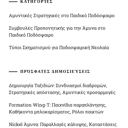
ΚΑΤΗΓΟΡΊΕΣ
Αμυντικές Στρατηγικές στο Παιδικό Ποδόσφαιρο
Συμβουλές Προπονητικής για την Άμυνα στο
Παιδικό Ποδόσφαιρο
Τύποι Σχηματισμού για Ποδοσφαιρική Νεολαία
ΠΡΌΣΦΑΤΕΣ ΔΗΜΟΣΙΕΎΣΕΙΣ
Δημιουργία Ταξιδιών: Συνδυασμοί διαδρομών,
Στρατηγικές απόστασης, Αμυντικές προσαρμογές
Formation Wing-T: Παιχνίδια παραπλάνησης,
Καθήκοντα μπλοκαρίσματος, Ρόλοι παικτών
Nickel Άμυνα: Παραλλαγές κάλυψης, Καταστάσεις