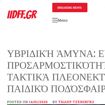
Skip
to
BREAKING NEWS
4 mont
IIDFF.GR
content
Menu
Primary
Menu
ΥΒΡΙΔΙΚΉ ΆΜΥΝΑ: Ε
ΠΡΟΣΑΡΜΟΣΤΙΚΌΤΗΤ
ΤΑΚΤΙΚΆ ΠΛΕΟΝΕΚ
ΠΑΙΔΙΚΌ ΠΟΔΌΣΦΑΙ
POSTED ON
14/01/2026
BY
ΤΆΙΛΕΡ ΤΖΈΝΙΝΓΚΣ