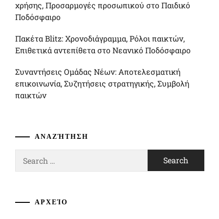
χρήσης, Προσαρμογές προσωπικού στο Παιδικό
Ποδόσφαιρο
Πακέτα Blitz: Χρονοδιάγραμμα, Ρόλοι παικτών,
Επιθετικά αντεπίθετα στο Νεανικό Ποδόσφαιρο
Συναντήσεις Ομάδας Νέων: Αποτελεσματική
επικοινωνία, Συζητήσεις στρατηγικής, Συμβολή
παικτών
ΑΝΑΖΉΤΗΣΗ
Search
for:
ΑΡΧΕΊΟ