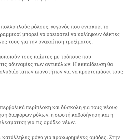
ν πολλαπλούς ρόλους, γεγονός που ενισχύει το
γραμμικοί μπορεί να χρειαστεί να καλύψουν δέκτες
ες τους για την αναχαίτιση τρεξίματος.
μοποιούν τους παίκτες με τρόπους που
 τις αδυναμίες των αντιπάλων. Η εκπαίδευση θα
ολυδιάστατων ικανοτήτων για να προετοιμάσει τους
.
 υπερβολικά περίπλοκη και δύσκολη για τους νέους
όηση διαφόρων ρόλων, η σωστή καθοδήγηση και η
λεσματική για τις ομάδες νέων.
αι κατάλληλες μόνο για προχωρημένες ομάδες. Στην