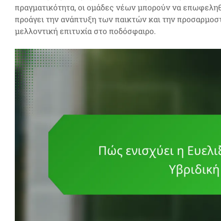
πραγματικότητα, οι ομάδες νέων μπορούν να επωφεληθ
προάγει την ανάπτυξη των παικτών και την προσαρμοστι
μελλοντική επιτυχία στο ποδόσφαιρο.