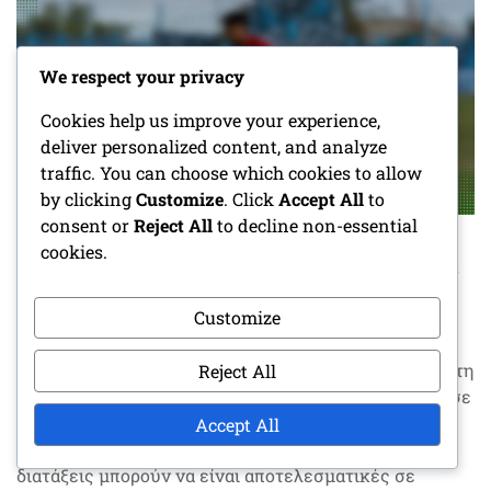
We respect your privacy
Cookies help us improve your experience,
deliver personalized content, and analyze
traffic. You can choose which cookies to allow
by clicking
Customize
. Click
Accept All
to
consent or
Reject All
to decline non-essential
cookies.
Πώς συγκρίνονται οι συμπαγείς διατάξεις
με άλλες επιθετικές στρατηγικές;
Customize
Οι συμπαγείς διατάξεις εστιάζουν στη μεγιστοποίηση
της αποτελεσματικότητας του μπλοκαρίσματος και στη
Reject All
δημιουργία πλεονεκτημάτων σε μικρές αποστάσεις, σε
αντίθεση με τις διατάξεις spread που δίνουν έμφαση
Accept All
στο χώρο και την ταχύτητα. Ενώ οι συμπαγείς
διατάξεις μπορούν να είναι αποτελεσματικές σε