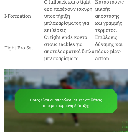
Ο fullback και ο tight
Καταστάσεις
end παρέχουν ισχυρή
μικρής
I-Formation
υποστήριξη
απόστασης
μπλοκαρίσματος για
και γραμμής
επιθέσεις.
τέρματος.
Οι tight ends κοντά
Επιθέσεις
στους tackles για
δύναμης και
Tight Pro Set
αποτελεσματικά διπλά
πάσες play-
μπλοκαρίσματα.
action.